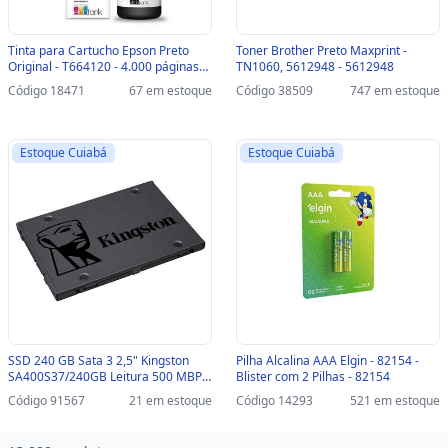
Tinta para Cartucho Epson Preto
Toner Brother Preto Maxprint -
Original - T664120 - 4.000 páginas
TN1060, 5612948 - 5612948
para L220, L365, L375, L380, L395,
Código 18471
67 em estoque
Código 38509
747 em estoque
L555, L565, L575, L110, L1300 -
T664120
Estoque Cuiabá
Estoque Cuiabá
SSD 240 GB Sata 3 2,5" Kingston
Pilha Alcalina AAA Elgin - 82154 -
SA400S37/240GB Leitura 500 MBPS
Blister com 2 Pilhas - 82154
Gravação 350 MBPS -
Código 91567
21 em estoque
Código 14293
521 em estoque
SA400S37/240GB