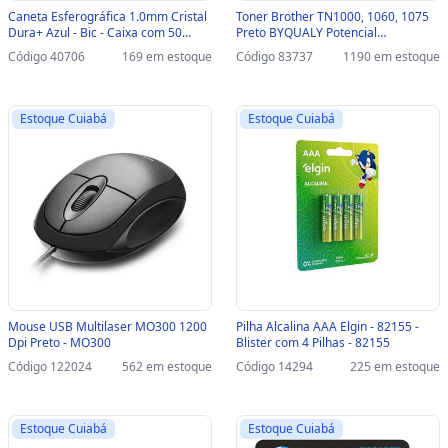
Caneta Esferográfica 1.0mm Cristal
Toner Brother TN1000, 1060, 1075
Dura+ Azul - Bic - Caixa com 50
Preto BYQUALY Potencial
Unidades - 067164 - 067164
Suprimentos - TN-1000/1060/1075
Código 40706
169 em estoque
Código 83737
1190 em estoque
Estoque Cuiabá
Estoque Cuiabá
Mouse USB Multilaser MO300 1200
Pilha Alcalina AAA Elgin - 82155 -
Dpi Preto - MO300
Blister com 4 Pilhas - 82155
Código 122024
562 em estoque
Código 14294
225 em estoque
Estoque Cuiabá
Estoque Cuiabá