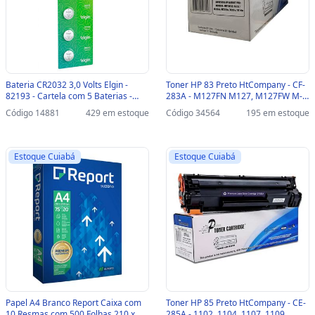
Bateria CR2032 3,0 Volts Elgin -
Toner HP 83 Preto HtCompany - CF-
82193 - Cartela com 5 Baterias -
283A - M127FN M127, M127FW M-
82193
127, M125 M125A M125A, M201,
Código 14881
429 em estoque
Código 34564
195 em estoque
M225, M226, M202 - 204010153
Estoque Cuiabá
Estoque Cuiabá
Papel A4 Branco Report Caixa com
Toner HP 85 Preto HtCompany - CE-
10 Resmas com 500 Folhas 210 x
285A - 1102, 1104, 1107, 1109,