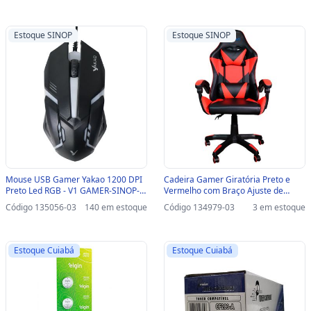
Estoque SINOP
Estoque SINOP
Mouse USB Gamer Yakao 1200 DPI
Cadeira Gamer Giratória Preto e
Preto Led RGB - V1 GAMER-SINOP-
Vermelho com Braço Ajuste de
03 - V1 GAMER
Altura e Encosto Reclinável Yakao -
Código 135056-03
140 em estoque
Código 134979-03
3 em estoque
GC-007-Red-SINOP-03 - GC-007-RED
Estoque Cuiabá
Estoque Cuiabá