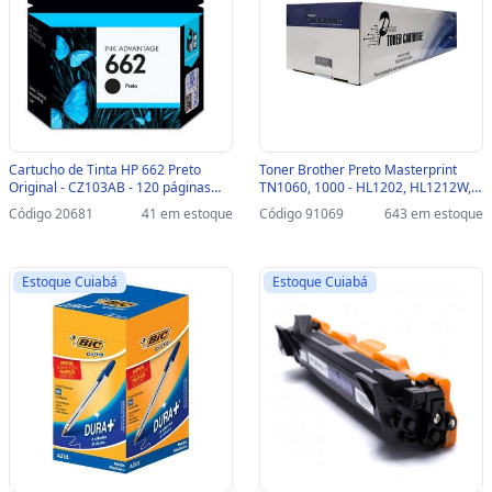
Cartucho de Tinta HP 662 Preto
Toner Brother Preto Masterprint
Original - CZ103AB - 120 páginas
TN1060, 1000 - HL1202, HL1212W,
para 2516, 3516, 3546, 2546, 1516,
DCP1617NW, DCP1602 - 204050026
Código 20681
41 em estoque
Código 91069
643 em estoque
4646, 2646 - CZ103AB
Estoque Cuiabá
Estoque Cuiabá