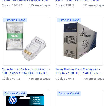
297 75 Gramas -
1102W, 1104W, 1107W, 1109W,
Código 124087
385 em estoque
Código 12883
321 em estoque
20088997/20091915 -
M1130, M1132, M1212NFMFP,
20088997/20091915
1214NFH - 204010151
Estoque Cuiabá
Estoque Cuiabá
Conector RJ45 5+ Macho 8x8 Cat5E -
Toner Brother Preto Masterprint -
100 Unidades - 062-0045 - 062-0045
TN2340/2320 - HL-L2340D, L2320D,
- PACOTE COM 100 UNIDADES
L2360DW, L2360DW, MFCL2740DW,
Código 40112
466 em estoque
Código 97078
196 em estoque
L-2740DW, L2720DW L-2720DW,
MFCL2700DW, L2700DW -
204050035
Estoque Cuiabá
Estoque Cuiabá