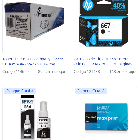
Toner HP Preto HtCompany - 35/36
Cartucho de Tinta HP 667 Preto
CB-435/436/285/278 Universal -
Original - 3YM79AB - 120 páginas
P1005, 1505N, M1552N, M1552NF,
para 1275, 2374, 2375, 2376, 2775,
Código 114620
895 em estoque
Código 121438
148 em estoque
M1120, M1120N, P1102W, M1130,
2776, 6475, 6476 - 3YM79AB
M1132 - 114620 - 204010077
Estoque Cuiabá
Estoque Cuiabá