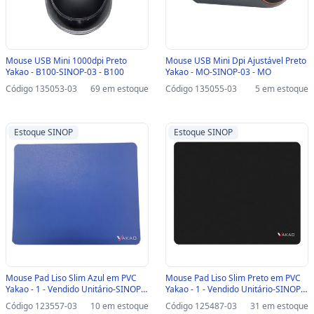
Mouse USB Mini 1000dpi Preto
Mouse USB Mini Dpi Ajustável Preto
Yakao - B100-SINOP-03 - B100
Yakao - MO-SINOP-03 - MO
Código 135053-03
69 em estoque
Código 135055-03
5 em estoque
Estoque SINOP
Estoque SINOP
Mouse Pad Liso Slim Azul em PVC
Mouse Pad Liso Slim Preto em PVC
Yakao - 1 - Vendido Unitário-SINOP-
Yakao - 1 - Vendido Unitário-SINOP-
03 - 1
03 - 1
Código 123557-03
10 em estoque
Código 125487-03
31 em estoque