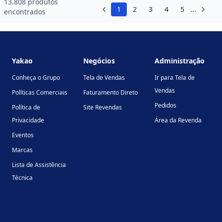
13.808 produtos
1
2
3
4
5
...
encontrados
Footer
Yakao
Negócios
Administração
Conheça o Grupo
Tela de Vendas
Ir para Tela de
Vendas
Políticas Comerciais
Faturamento Direto
Pedidos
Política de
Site Revendas
Privacidade
Área da Revenda
Eventos
Marcas
Lista de Assistência
Técnica