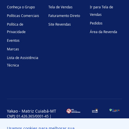
Conheça o Grupo
Tela de Vendas
Ir para Tela de
Vendas
Políticas Comerciais
Faturamento Direto
Pedidos
Política de
Site Revendas
Privacidade
Área da Revenda
Eventos
Marcas
Lista de Assistência
Técnica
Yakao - Matriz Cuiabá-MT
CNPJ: 01.426.365/0001-45 |
Inscrição Estadual: 13.170.702-7
Avenida Miguel Sutil, 4290, Jardim
Usamos cookies para melhorar sua