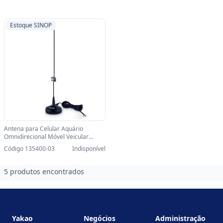
Estoque SINOP
Antena para Celular Aquário
Omnidirecional Móvel Veicular
Quadriband 7 DBI - CM-907T-
Código 135400-03
Indisponível
SINOP-03 - CM-907T
5 produtos encontrados
Footer
Yakao
Negócios
Administração