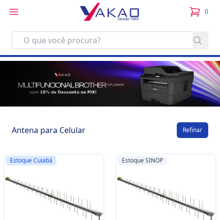
0
itens no
Antena para Celular
Refinar
Estoque Cuiabá
Estoque SINOP