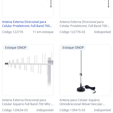
Antena Externa Direcional para
Antena Externa Direcional para
Celular Proeletronic Full Band 700
Celular Proeletronic Full Band 700
Mhz a 2600 Mhz 4G 15DBI - Sem
Mhz a 2600 Mhz 4G 15DBI - Sem
Código 122776
11 em estoque
Código 122776-03
Indisponível
Cabo - PQAG-50LTE - PQAG-50LTE
Cabo - PQAG-50LTE-SINOP-03 -
PQAG-50LTE
Estoque SINOP
Estoque SINOP
Antena Externa Direcional para
Antena para Celular Aquário
Celular Aquário Full Band 700 Mhz A
Omnidirecional Móvel Veicular
2600 Mhz 4G 7,9DBI - Sem Cabo -
Quadriband 7 DBI - CM-907S-
Código 120634-03
Indisponível
Código 139415-03
Indisponível
CF-7000-SINOP-03 - CF-7000
SINOP-03 - CM-907S