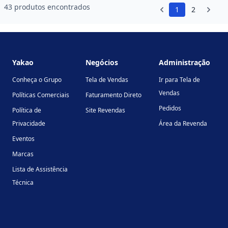
43 produtos encontrados
1
2
Footer
Yakao
Negócios
Administração
Conheça o Grupo
Tela de Vendas
Ir para Tela de
Vendas
Políticas Comerciais
Faturamento Direto
Pedidos
Política de
Site Revendas
Privacidade
Área da Revenda
Eventos
Marcas
Lista de Assistência
Técnica