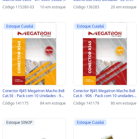
Pacote com 100 unidades-SINOP-03
de Passagem Vazado - WT-6087-A -
Código 115280-03
10 em estoque
Código 136283
20 em estoque
- WT-6065-SOLID
Pacote com 100 unidades - WT-
6087-A
Estoque Cuiabá
Estoque Cuiabá
Conector RJ45 Megatron Macho 8x8
Conector RJ45 Megatron Macho 8x8
Cat.5E - Pack com 10 Unidades - 900
Cat.6 - 906 - Pack com 10 unidades -
- 900
906
Código 141175
84 em estoque
Código 141179
80 em estoque
Estoque SINOP
Estoque Cuiabá