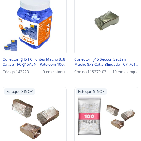
Conector RJ45 FC Fontes Macho 8x8
Conector RJ45 Seccon SecLan
Cat.5e - FCRJ45A5N - Pote com 100
Macho 8x8 Cat.5 Blindado - CY-7014
unidades - FCRJ45A5N
- Pacote com 100 unidades-SINOP-
Código 142223
9 em estoque
Código 115279-03
10 em estoque
03 - CY-7014
Estoque SINOP
Estoque SINOP