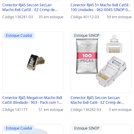
Conector RJ45 Seccon SecLan
Conector RJ45 5+ Macho 8x8 Cat5E -
Macho 8x8 Cat5E - EZ Crimp de
100 Unidades - 062-0045-SINOP-03
Passagem Vazado - WT-6086-A -
- 062-0045 - PACOTE COM 100
Código 136281-03
35 em estoque
Código 40112-03
59 em estoque
Pacote com 100 unidades-SINOP-03
UNIDADES
- WT-6086-A
Estoque Cuiabá
Estoque SINOP
Conector RJ45 Megatron Macho 8x8
Conector RJ45 Seccon SecLan
Cat5E Blindado - 903 - Pack com 10
Macho 8x8 Cat6 - EZ Crimp de
unidades - 903
Passagem Vazado - WT-6086-C -
Código 141177
51 em estoque
Código 136282-03
5 em estoque
Pacote com 100 unidades-SINOP-03
- WT-6086-C
Estoque Cuiabá
Estoque SINOP