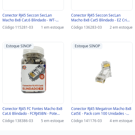
Conector RJ45 Seccon SecLan
Conector RJ45 Seccon SecLan
Macho 8x8 Cat.6 Blindado - WT-
Macho 8x8 Cat5 Blindado - EZ Crimp
6066-SOLID - Pacote com 100
de Passagem Vazado - WT-6087-A -
Código 115281-03
1 em estoque
Código 136283-03
2 em estoque
unidades-SINOP-03 - WT-6066-
Pacote com 100 unidades-SINOP-03
SOLID
- WT-6087-A
Estoque SINOP
Estoque SINOP
Conector RJ45 FC Fontes Macho 8x8
Conector RJ45 Megatron Macho 8x8
Cat.6 Blindado - FCRJ45BN - Pote
Cat5E - Pack com 100 Unidades -
com 100 unidades-SINOP-03 -
902-SINOP-03 - 902
Código 138386-03
5 em estoque
Código 141176-03
4 em estoque
FCRJ45BN