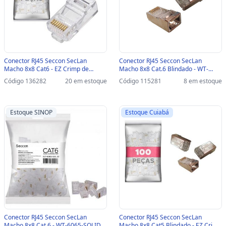
Conector RJ45 Seccon SecLan
Conector RJ45 Seccon SecLan
Macho 8x8 Cat6 - EZ Crimp de
Macho 8x8 Cat.6 Blindado - WT-
Passagem Vazado - WT-6086-C -
6066-SOLID - Pacote com 100
Código 136282
20 em estoque
Código 115281
8 em estoque
Pacote com 100 unidades - WT-
unidades - WT-6066-SOLID
6086-C
Estoque SINOP
Estoque Cuiabá
Conector RJ45 Seccon SecLan
Conector RJ45 Seccon SecLan
Macho 8x8 Cat.6 - WT-6065-SOLID -
Macho 8x8 Cat5 Blindado - EZ Crimp