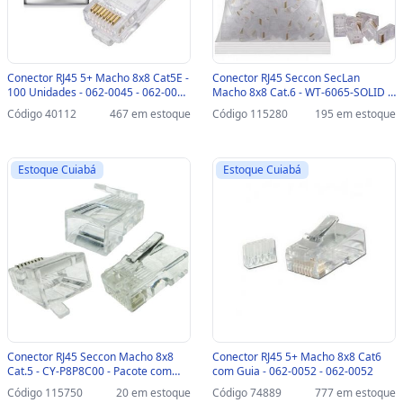
Conector RJ45 5+ Macho 8x8 Cat5E -
Conector RJ45 Seccon SecLan
100 Unidades - 062-0045 - 062-0045
Macho 8x8 Cat.6 - WT-6065-SOLID -
- PACOTE COM 100 UNIDADES
Pacote com 100 unidades - WT-
Código 40112
467 em estoque
Código 115280
195 em estoque
6065-SOLID
Estoque Cuiabá
Estoque Cuiabá
Conector RJ45 Seccon Macho 8x8
Conector RJ45 5+ Macho 8x8 Cat6
Cat.5 - CY-P8P8C00 - Pacote com
com Guia - 062-0052 - 062-0052
100 unidades - CY-P8P8C00
Código 115750
20 em estoque
Código 74889
777 em estoque