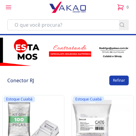
0
itens no
Conector RJ
Refinar
Estoque Cuiabá
Estoque Cuiabá