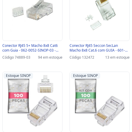
Conector RJ45 5+ Macho 8x8 Cat6
Conector RJ45 Seccon SecLan
com Guia - 062-0052-SINOP-03 -
Macho 8x8 Cat.6 com GUIA - 601-
062-0052
P8P8C50-CAT6 - Pacote com 50
Código 74889-03
94 em estoque
Código 132472
13 em estoque
unidades - 601-P8P8C50-CAT6-3
Estoque SINOP
Estoque SINOP