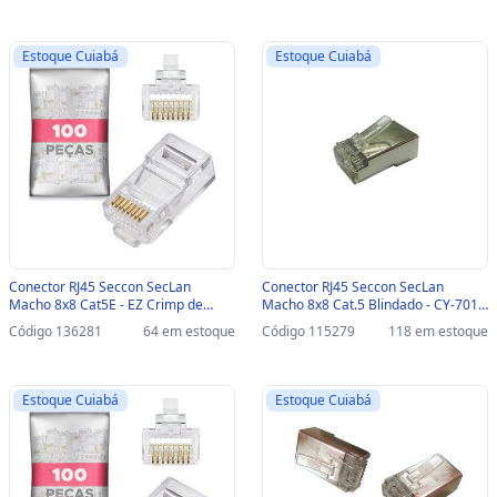
Estoque Cuiabá
Estoque Cuiabá
Conector RJ45 Seccon SecLan
Conector RJ45 Seccon SecLan
Macho 8x8 Cat5E - EZ Crimp de
Macho 8x8 Cat.5 Blindado - CY-7014
Passagem Vazado - WT-6086-A -
- Pacote com 100 unidades - CY-
Código 136281
64 em estoque
Código 115279
118 em estoque
Pacote com 100 unidades - WT-
7014
6086-A
Estoque Cuiabá
Estoque Cuiabá