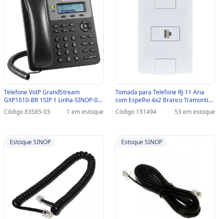
Telefone VoIP GrandStream
Tomada para Telefone RJ-11 Aria
GXP1610-BR 1SIP 1 Linha-SINOP-03
com Espelho 4x2 Branco Tramontina
- GXP1610-BR
- 57241/019 - 131494 - 57241/019
Código 83585-03
1 em estoque
Código 131494
53 em estoque
Estoque SINOP
Estoque SINOP