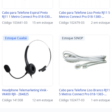
Cabo para Telefone Espiral Preto
Cabo para Telefone Liso Preto RJ11 5
RJ11 1 Metro Connect Pro 018-0301-
Metros Connect Pro 018-1380-
SINOP-03 - 018-0301
SINOP-03 - 018-1380
Código 103441-03
15 em estoque
Código 102479-03
2 em estoque
Estoque Cuiabá
Estoque SINOP
Headphone Telemarketing Vinik -
Cabo para Telefone Liso Branco RJ11
VK400 RJ9 - 284825
5 Metros Connect Pro 018-1365-
SINOP-03 - 018-1365
Código 141308
12 em estoque
Código 102477-03
1 em estoque