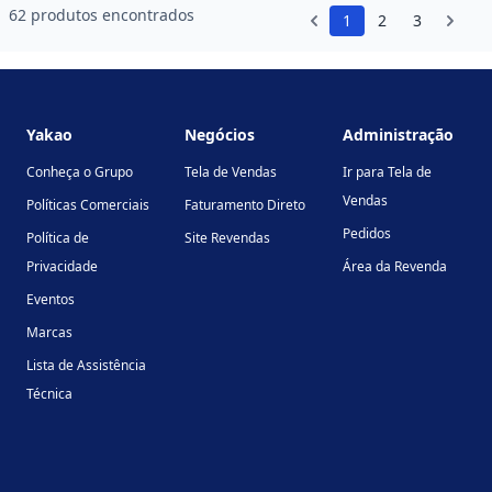
62 produtos encontrados
1
2
3
Footer
Yakao
Negócios
Administração
Conheça o Grupo
Tela de Vendas
Ir para Tela de
Vendas
Políticas Comerciais
Faturamento Direto
Pedidos
Política de
Site Revendas
Privacidade
Área da Revenda
Eventos
Marcas
Lista de Assistência
Técnica