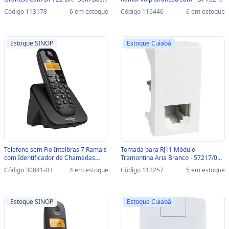
- DP722-BR
BR - DP752-BR
Código 113178
6 em estoque
Código 116446
6 em estoque
Estoque SINOP
Estoque Cuiabá
Telefone sem Fio Intelbras 7 Ramais
Tomada para RJ11 Módulo
com Identificador de Chamadas
Tramontina Aria Branco - 57217/051
Preto - TS3110-SINOP-03 - 4123110
- 57217/051
Código 30841-03
4 em estoque
Código 112257
5 em estoque
Estoque SINOP
Estoque Cuiabá