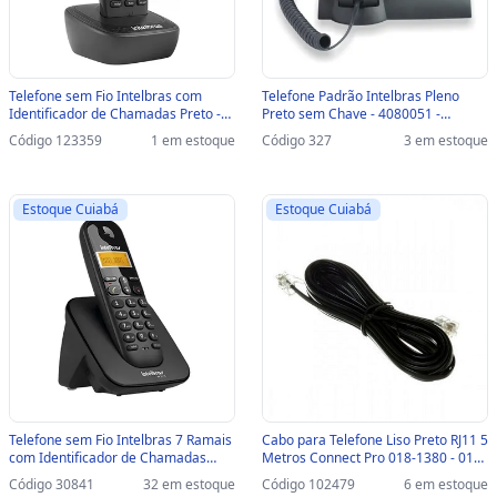
Telefone sem Fio Intelbras com
Telefone Padrão Intelbras Pleno
Identificador de Chamadas Preto -
Preto sem Chave - 4080051 -
TS2510 - Suporta até 7 Ramais -
4080051
Código 123359
1 em estoque
Código 327
3 em estoque
4122510
Estoque Cuiabá
Estoque Cuiabá
Telefone sem Fio Intelbras 7 Ramais
Cabo para Telefone Liso Preto RJ11 5
com Identificador de Chamadas
Metros Connect Pro 018-1380 - 018-
Preto - TS3110 - 4123110
1380
Código 30841
32 em estoque
Código 102479
6 em estoque