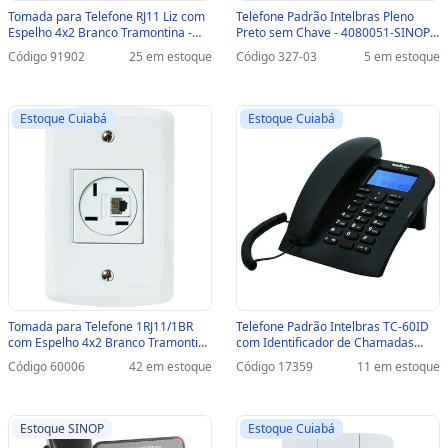
Tomada para Telefone RJ11 Liz com
Telefone Padrão Intelbras Pleno
Espelho 4x2 Branco Tramontina -
Preto sem Chave - 4080051-SINOP-
57170/019 - 57145/019
03 - 4080051
Código 91902
25 em estoque
Código 327-03
5 em estoque
Estoque Cuiabá
Estoque Cuiabá
Tomada para Telefone 1RJ11/1BR
Telefone Padrão Intelbras TC-60ID
com Espelho 4x2 Branco Tramontina
com Identificador de Chamadas
- 57145/018 - 57145/018
Preto - 4000074 - 4000074
Código 60006
42 em estoque
Código 17359
11 em estoque
Estoque SINOP
Estoque Cuiabá