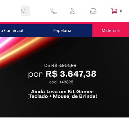
Vendedores
Minha Conta
Pedidos
0
itens no
o Comercial
Papelaria
Materiais