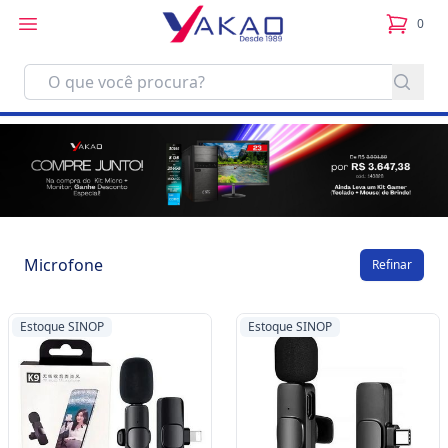
0
itens no
Microfone
Refinar
Estoque SINOP
Estoque SINOP