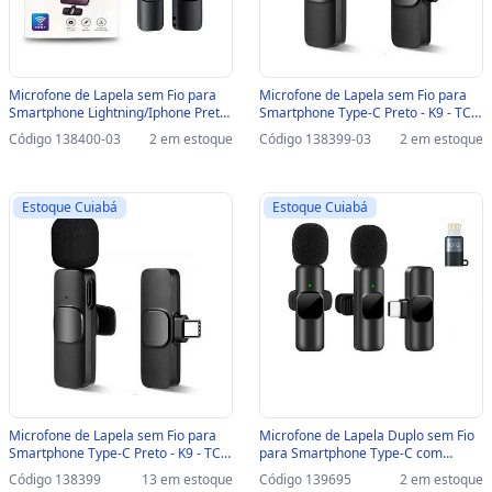
Microfone de Lapela sem Fio para
Microfone de Lapela sem Fio para
Smartphone Lightning/Iphone Preto
Smartphone Type-C Preto - K9 - TC-
- K9 - IP-F1-SINOP-03 - IP-F1
F2-A-SINOP-03 - TC-F2-A
Código 138400-03
2 em estoque
Código 138399-03
2 em estoque
Estoque Cuiabá
Estoque Cuiabá
Microfone de Lapela sem Fio para
Microfone de Lapela Duplo sem Fio
Smartphone Type-C Preto - K9 - TC-
para Smartphone Type-C com
F2-A - TC-F2-A
Adaptador Lightning Preto - K9 - TC-
Código 138399
13 em estoque
Código 139695
2 em estoque
F5 - TC-F5