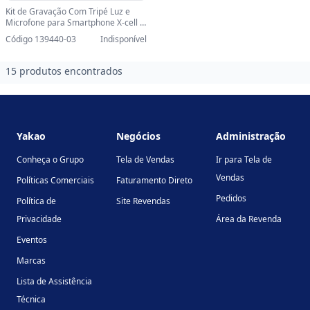
Kit de Gravação Com Tripé Luz e
Microfone para Smartphone X-cell -
Ay-49-SINOP-03 - AY-49
Código 139440-03
Indisponível
15 produtos encontrados
Footer
Yakao
Negócios
Administração
Conheça o Grupo
Tela de Vendas
Ir para Tela de
Vendas
Políticas Comerciais
Faturamento Direto
Pedidos
Política de
Site Revendas
Privacidade
Área da Revenda
Eventos
Marcas
Lista de Assistência
Técnica