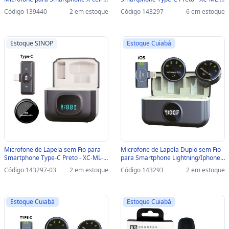
Ay-49 - AY-49
13 - XC-ML-13
Código 139440
2 em estoque
Código 143297
6 em estoque
Estoque SINOP
Estoque Cuiabá
Microfone de Lapela sem Fio para
Microfone de Lapela Duplo sem Fio
Smartphone Type-C Preto - XC-ML-
para Smartphone Lightning/Iphone
13-SINOP-03 - XC-ML-13
Preto - XC-ML-12 - XC-ML-12
Código 143297-03
2 em estoque
Código 143293
2 em estoque
Estoque Cuiabá
Estoque Cuiabá