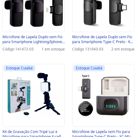
Microfone de Lapela Duplo sem Fio
Microfone de Lapela Duplo sem Fio
para Smartphone Lightning/Iphone
para Smartphone Type-C Preto - K9 -
Preto - K9 - IP-F4-SINOP-03 - IP-F4
TC-F3-SINOP-03 - TC-F3
Código 141472-03
1 em estoque
Código 131943-03
2 em estoque
Estoque Cuiabá
Estoque Cuiabá
Kit de Gravação Com Tripé Luz e
Microfone de Lapela sem Fio para
Microfone para Smartphone X-cell -
Smartphone Type-C Preto - XC-ML-