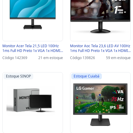
Monitor Acer Tela 21,5 LED 100Hz
Monitor Aoc Tela 23,6 LED AV 100Hz
1ms Full HD Preto 1x VGA 1x HDMI -
1ms Full HD Preto 1x VGA 1x HDMI -
MK221Q bi - MK221Q BI
24B30HM2 - 24B30HM2
Código 142369
21 em estoque
Código 139826
59 em estoque
Estoque SINOP
Estoque Cuiabá