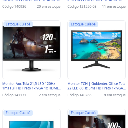
12786 - 12786
E970SWHNL-SINOP-03 -
Código 140936
20 em estoque
Código 121550-03
11 em estoque
E970SWHNL
Estoque Cuiabá
Estoque Cuiabá
Monitor Aoc Tela 21,5 LED 120Hz
Monitor TCN | Goldentec Office Tela
1ms Full HD Preto 1x VGA 1x HDMI -
22 LED 60Hz 5ms HD Preto 1x VGA
22B30HM23 - 22B30HM23
1x HDMI - 66449 - 66449
Código 141171
2 em estoque
Código 140266
9 em estoque
Estoque Cuiabá
Estoque Cuiabá