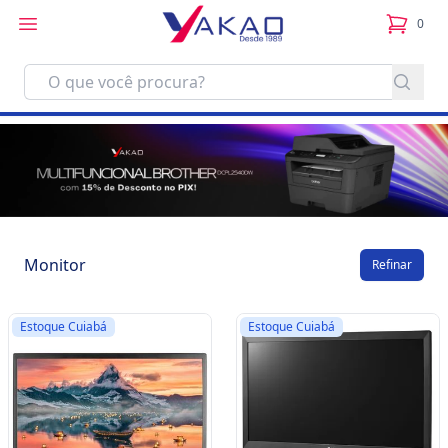
0
itens no
Monitor
Refinar
Estoque Cuiabá
Estoque Cuiabá