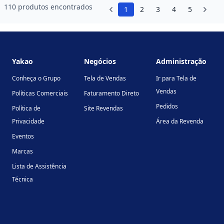
110 produtos encontrados
1
2
3
4
5
Footer
Yakao
Negócios
Administração
Conheça o Grupo
Tela de Vendas
Ir para Tela de
Vendas
Políticas Comerciais
Faturamento Direto
Pedidos
Política de
Site Revendas
Privacidade
Área da Revenda
Eventos
Marcas
Lista de Assistência
Técnica