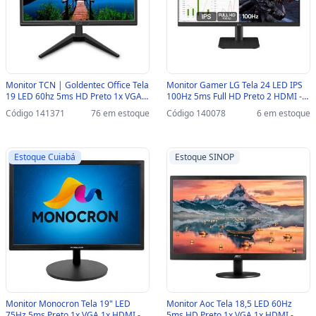
Monitor TCN | Goldentec Office Tela
Monitor Gamer LG Tela 24 LED IPS
19 LED 60hz 5ms HD Preto 1x VGA
100Hz 5ms Full HD Preto 2 HDMI -
1x HDMI - 68723 - 68723
24MS500-B - 24MS500-B
Código 141371
76 em estoque
Código 140078
6 em estoque
Estoque Cuiabá
Estoque SINOP
Monitor Monocron Tela 19" LED
Monitor Aoc Tela 18,5 LED 60Hz
75Hz 5ms Preto 1x VGA 1x HDMI -
5ms HD Preto 1x VGA 1x HDMI -