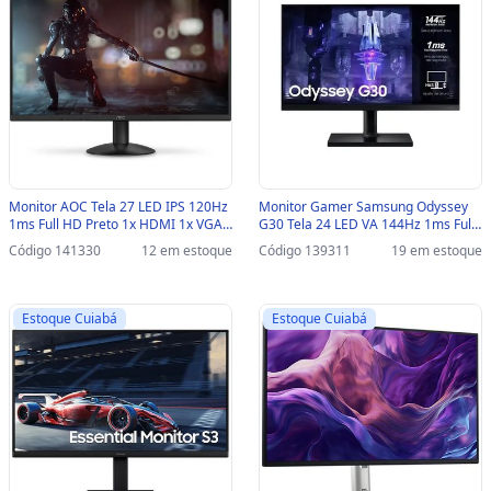
Monitor AOC Tela 27 LED IPS 120Hz
Monitor Gamer Samsung Odyssey
1ms Full HD Preto 1x HDMI 1x VGA -
G30 Tela 24 LED VA 144Hz 1ms Full
27B30H3 - 27B30H3
HD Preto 1x HDMI 1x DisplayPort -
Código 141330
12 em estoque
Código 139311
19 em estoque
LS24BG300ELMZD com Ajuste de
Altura - LS24BG300ELMZD
Estoque Cuiabá
Estoque Cuiabá