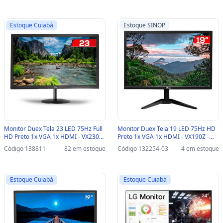
Estoque Cuiabá
Estoque SINOP
Monitor Duex Tela 23 LED 75Hz Full
Monitor Duex Tela 19 LED 75Hz HD
HD Preto 1x VGA 1x HDMI - VX230X
Preto 1x VGA 1x HDMI - VX190Z -
- VX230X / VX230S
VX190Z PRO/VX190X PRO-SINOP-03
Código 138811
82 em estoque
Código 132254-03
4 em estoque
- VX190Z PRO/VX190X PRO
Estoque Cuiabá
Estoque Cuiabá