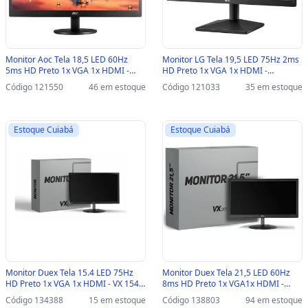
Monitor Aoc Tela 18,5 LED 60Hz
Monitor LG Tela 19,5 LED 75Hz 2ms
5ms HD Preto 1x VGA 1x HDMI -
HD Preto 1x VGA 1x HDMI -
E970SWHNL - E970SWHNL
20MK400H-B.AWZ - 20MK400H-
Código 121550
46 em estoque
Código 121033
35 em estoque
B.AWZ
Estoque Cuiabá
Estoque Cuiabá
Monitor Duex Tela 15.4 LED 75Hz
Monitor Duex Tela 21,5 LED 60Hz
HD Preto 1x VGA 1x HDMI - VX 154Z
8ms HD Preto 1x VGA1x HDMI -
Pro / VX154G Pro VX156X - VX154Z
VX215X PRO - VX215X PRO
Código 134388
15 em estoque
Código 138803
94 em estoque
PRO