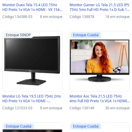
Monitor Duex Tela 15.4 LED 75Hz
Monitor Gamer LG Tela 21,5 LED IPS
HD Preto 1x VGA 1x HDMI - VX 154Z
75Hz 5ms Full HD Preto 1x D-Sub 1x
Pro / VX154G Pro VX156X-SINOP-03
HDMI - 22MP410-B - 22MP410-B
Código 134388-03
8 em estoque
Código 138878
18 em estoque
- VX154Z PRO
Estoque SINOP
Estoque Cuiabá
Monitor LG Tela 19,5 LED 75Hz 2ms
Monitor Aoc Tela 21,5 LED 75Hz
HD Preto 1x VGA 1x HDMI -
4ms Full HD Preto 1x VGA 1x HDMI -
20MK400H-B.AWZ-SINOP-03 -
22B3HMF - com Ajuste de Altura -
Código 121033-03
8 em estoque
Código 139149
30 em estoque
20MK400H-B.AWZ
22B3HMF
Estoque Cuiabá
Estoque Cuiabá