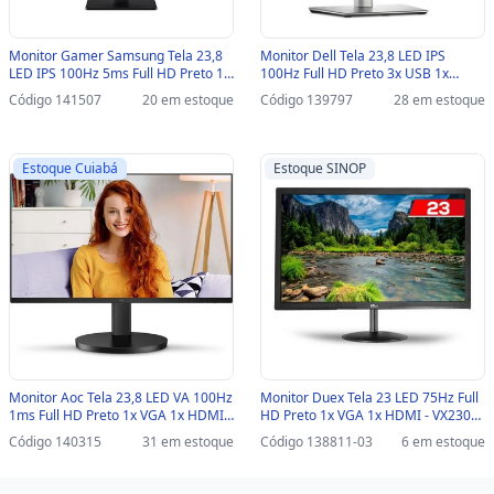
Monitor Gamer Samsung Tela 23,8
Monitor Dell Tela 23,8 LED IPS
LED IPS 100Hz 5ms Full HD Preto 1x
100Hz Full HD Preto 3x USB 1x
VGA 1x HDMI - LS24D300GALMZD -
Type-C 1x HDMI 1x VGA 1x
Código 141507
20 em estoque
Código 139797
28 em estoque
LS24D300GALMZD
DisplayPort - P2425H - 210-BMGK -
com Ajuste de Altura - P2425H
Estoque Cuiabá
Estoque SINOP
Monitor Aoc Tela 23,8 LED VA 100Hz
Monitor Duex Tela 23 LED 75Hz Full
1ms Full HD Preto 1x VGA 1x HDMI -
HD Preto 1x VGA 1x HDMI - VX230X-
24B3HMF2 - com Ajuste de Altura -
SINOP-03 - VX230X / VX230S
Código 140315
31 em estoque
Código 138811-03
6 em estoque
24B3HMF2