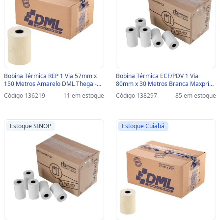
Bobina Térmica REP 1 Via 57mm x
Bobina Térmica ECF/PDV 1 Via
150 Metros Amarelo DML Thega -
80mm x 30 Metros Branca Maxprint
Caixa com 8 Unidades - 13A1L00A -
Caixa com 30 Unidades - 45000114 -
Código 136219
11 em estoque
Código 138297
85 em estoque
13A1L00A
45000092
Estoque SINOP
Estoque Cuiabá