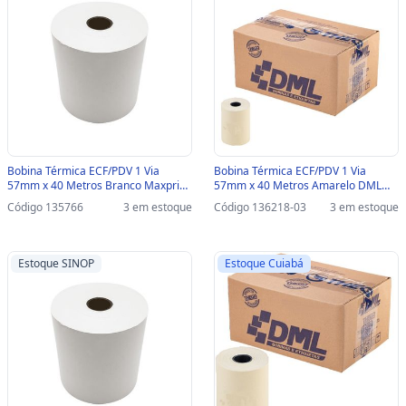
Bobina Térmica ECF/PDV 1 Via
Bobina Térmica ECF/PDV 1 Via
57mm x 40 Metros Branco Maxprint
57mm x 40 Metros Amarelo DML
Caixa com 30 Unidades - 45000111 -
Thega - Caixa com 30 Unidades -
Código 135766
3 em estoque
Código 136218-03
3 em estoque
45000111
11A1L00A-SINOP-03 - 11A1L00A
Estoque SINOP
Estoque Cuiabá