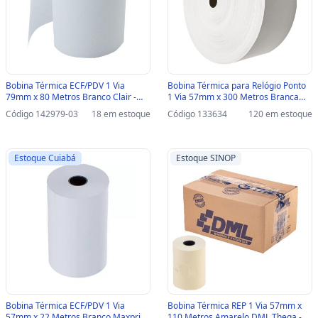
Bobina Térmica ECF/PDV 1 Via
Bobina Térmica para Relógio Ponto
79mm x 80 Metros Branco Clair -
1 Via 57mm x 300 Metros Branca
Unitário - 6475-SINOP-03 - 6475
Clair - Unitário - 320 - 320
Código 142979-03
18 em estoque
Código 133634
120 em estoque
Estoque Cuiabá
Estoque SINOP
Bobina Térmica ECF/PDV 1 Via
Bobina Térmica REP 1 Via 57mm x
57mm x 22 Metros Branco Maxprint
110 Metros Amarelo DML Thega -