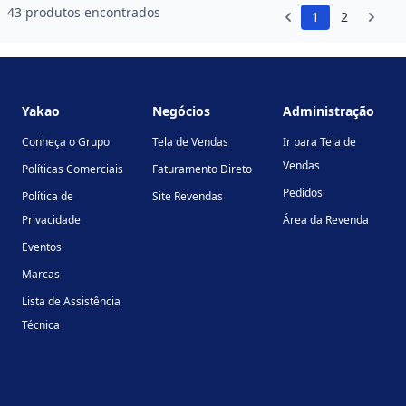
43 produtos encontrados
1
2
Footer
Yakao
Negócios
Administração
Conheça o Grupo
Tela de Vendas
Ir para Tela de
Vendas
Políticas Comerciais
Faturamento Direto
Pedidos
Política de
Site Revendas
Privacidade
Área da Revenda
Eventos
Marcas
Lista de Assistência
Técnica