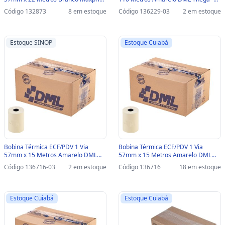
Caixa com 30 Unidades - 45000110 -
Caixa com 8 Unidades - 12A1L00A-
Código 132873
8 em estoque
Código 136229-03
2 em estoque
45000110
SINOP-03 - 12A1L00A
Estoque SINOP
Estoque Cuiabá
Bobina Térmica ECF/PDV 1 Via
Bobina Térmica ECF/PDV 1 Via
57mm x 15 Metros Amarelo DML
57mm x 15 Metros Amarelo DML
Thega - Caixa com 54 Unidades -
Thega - Caixa com 54 Unidades -
Código 136716-03
2 em estoque
Código 136716
18 em estoque
07A1L00A-SINOP-03 - 07A1L00A
07A1L00A - 07A1L00A
Estoque Cuiabá
Estoque Cuiabá