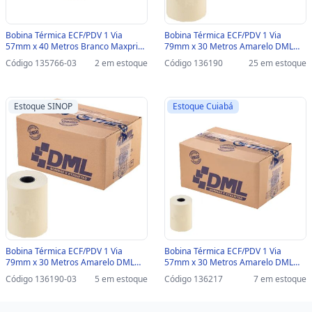
Bobina Térmica ECF/PDV 1 Via
Bobina Térmica ECF/PDV 1 Via
57mm x 40 Metros Branco Maxprint
79mm x 30 Metros Amarelo DML
Caixa com 30 Unidades - 45000111-
Thega - Caixa com 30 Unidades -
Código 135766-03
2 em estoque
Código 136190
25 em estoque
SINOP-03 - 45000111
01A1L00A - 01A1L00A
Estoque SINOP
Estoque Cuiabá
Bobina Térmica ECF/PDV 1 Via
Bobina Térmica ECF/PDV 1 Via
79mm x 30 Metros Amarelo DML
57mm x 30 Metros Amarelo DML
Thega - Caixa com 30 Unidades -
Thega - Caixa com 40 Unidades -
Código 136190-03
5 em estoque
Código 136217
7 em estoque
01A1L00A-SINOP-03 - 01A1L00A
10A1L00A - 10A1L00A