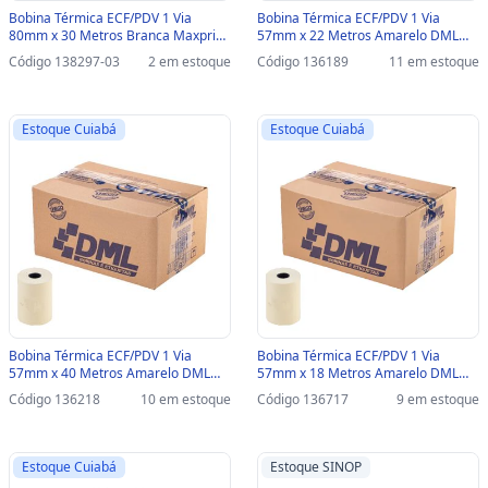
Bobina Térmica ECF/PDV 1 Via
Bobina Térmica ECF/PDV 1 Via
80mm x 30 Metros Branca Maxprint
57mm x 22 Metros Amarelo DML
Caixa com 30 Unidades - 45000114-
Thega - Caixa com 48 Unidades -
Código 138297-03
2 em estoque
Código 136189
11 em estoque
SINOP-03 - 45000092
09A1L00A - 09A1L00A
Estoque Cuiabá
Estoque Cuiabá
Bobina Térmica ECF/PDV 1 Via
Bobina Térmica ECF/PDV 1 Via
57mm x 40 Metros Amarelo DML
57mm x 18 Metros Amarelo DML
Thega - Caixa com 30 Unidades -
Thega - Caixa com 54 Unidades -
Código 136218
10 em estoque
Código 136717
9 em estoque
11A1L00A - 11A1L00A
08A1L00A - 010.04.001
Estoque Cuiabá
Estoque SINOP