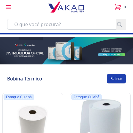
0
itens no
Bobina Térmico
Refinar
Estoque Cuiabá
Estoque Cuiabá