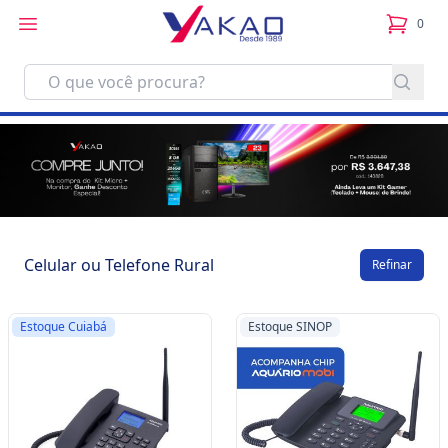
0
itens no
Celular ou Telefone Rural
Refinar
Estoque Cuiabá
Estoque SINOP