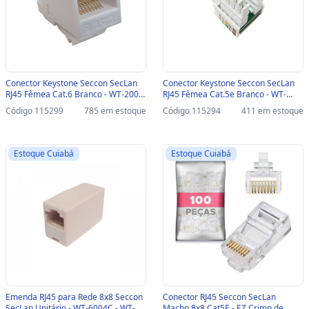
Conector Keystone Seccon SecLan
Conector Keystone Seccon SecLan
RJ45 Fêmea Cat.6 Branco - WT-2002
RJ45 Fêmea Cat.5e Branco - WT-
- WT-2002
2001C/W - WT-2001C/W
Código 115299
785 em estoque
Código 115294
411 em estoque
Estoque Cuiabá
Estoque Cuiabá
Emenda RJ45 para Rede 8x8 Seccon
Conector RJ45 Seccon SecLan
SecLan Unitário - WT-6004C - WT-
Macho 8x8 Cat5E - EZ Crimp de