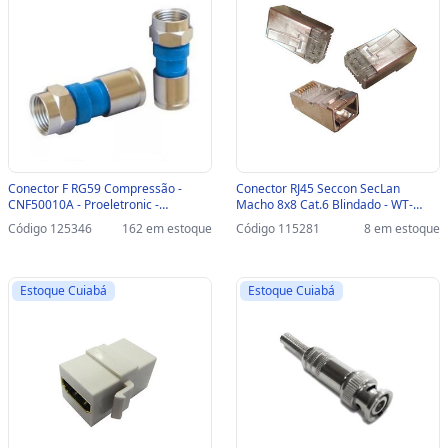
Conector F RG59 Compressão -
Conector RJ45 Seccon SecLan
CNF50010A - Proeletronic -
Macho 8x8 Cat.6 Blindado - WT-
CNF50010A
6066-SOLID - Pacote com 100
Código 125346
162 em estoque
Código 115281
8 em estoque
unidades - WT-6066-SOLID
Estoque Cuiabá
Estoque Cuiabá