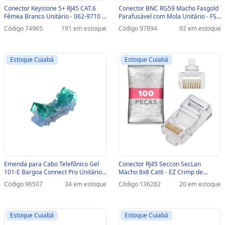
Conector Keystone 5+ RJ45 CAT.6
Conector BNC RG59 Macho Fasgold
Fêmea Branco Unitário - 062-9710 -
Parafusável com Mola Unitário - FS-
062-9710 - VENDIDO UNITÁRIO
161 - FS-161
Código 74965
191 em estoque
Código 97894
92 em estoque
Estoque Cuiabá
Estoque Cuiabá
Emenda para Cabo Telefônico Gel
Conector RJ45 Seccon SecLan
101-E Bargoa Connect Pro Unitário -
Macho 8x8 Cat6 - EZ Crimp de
062-1101 - 062-1101 - VENDIDO
Passagem Vazado - WT-6086-C -
Código 96507
34 em estoque
Código 136282
20 em estoque
UNITARIO
Pacote com 100 unidades - WT-
6086-C
Estoque Cuiabá
Estoque Cuiabá