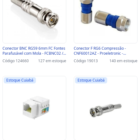
Conector BNC RG59 6mm FC Fontes
Conector F RG6 Compressão -
Parafusável com Mola - FCBNC02 /
CNF60012AZ - Proeletronic -
FCBNCPRN - FCBNC02 / FCBNCPRN
Vendido Unitário - CNF60012AZ
Código 124660
127 em estoque
Código 19013
140 em estoque
Estoque Cuiabá
Estoque Cuiabá