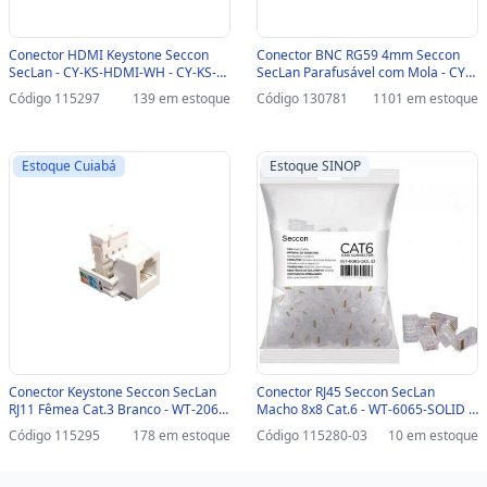
Conector HDMI Keystone Seccon
Conector BNC RG59 4mm Seccon
SecLan - CY-KS-HDMI-WH - CY-KS-
SecLan Parafusável com Mola - CY-
HDMI-WH
DY-3484 - CY-DY-3484
Código 115297
139 em estoque
Código 130781
1101 em estoque
Estoque Cuiabá
Estoque SINOP
Conector Keystone Seccon SecLan
Conector RJ45 Seccon SecLan
RJ11 Fêmea Cat.3 Branco - WT-2068-
Macho 8x8 Cat.6 - WT-6065-SOLID -
W - WT-2068-W
Pacote com 100 unidades-SINOP-03
Código 115295
178 em estoque
Código 115280-03
10 em estoque
- WT-6065-SOLID