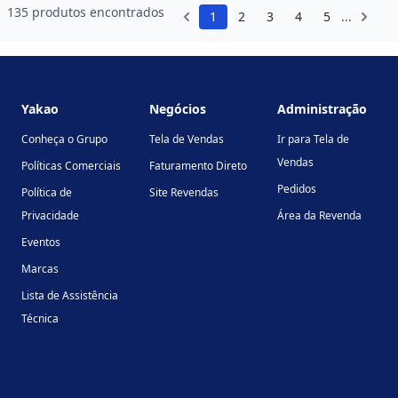
135 produtos encontrados
1
2
3
4
5
...
Footer
Yakao
Negócios
Administração
Conheça o Grupo
Tela de Vendas
Ir para Tela de
Vendas
Políticas Comerciais
Faturamento Direto
Pedidos
Política de
Site Revendas
Privacidade
Área da Revenda
Eventos
Marcas
Lista de Assistência
Técnica