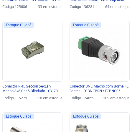
6004C
Passagem Vazado - WT-6086-A -
Código 125686
33 em estoque
Código 136281
64 em estoque
Pacote com 100 unidades - WT-
6086-A
Estoque Cuiabá
Estoque Cuiabá
Conector RJ45 Seccon SecLan
Conector BNC Macho com Borne FC
Macho 8x8 Cat.5 Blindado - CY-7014
Fontes - FCBNCBRN / FCBNC05 -
- Pacote com 100 unidades - CY-
FCBNCBRN / FCBNC05
Código 115279
118 em estoque
Código 124659
109 em estoque
7014
Estoque Cuiabá
Estoque Cuiabá