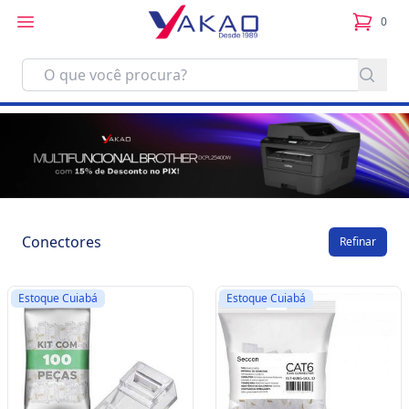
0
itens no
Conectores
Refinar
Estoque Cuiabá
Estoque Cuiabá