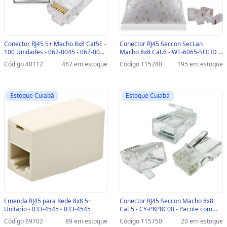
Conector RJ45 5+ Macho 8x8 Cat5E -
Conector RJ45 Seccon SecLan
100 Unidades - 062-0045 - 062-0045
Macho 8x8 Cat.6 - WT-6065-SOLID -
- PACOTE COM 100 UNIDADES
Pacote com 100 unidades - WT-
Código 40112
467 em estoque
Código 115280
195 em estoque
6065-SOLID
Estoque Cuiabá
Estoque Cuiabá
Emenda RJ45 para Rede 8x8 5+
Conector RJ45 Seccon Macho 8x8
Unitário - 033-4545 - 033-4545
Cat.5 - CY-P8P8C00 - Pacote com
100 unidades - CY-P8P8C00
Código 69702
89 em estoque
Código 115750
20 em estoque