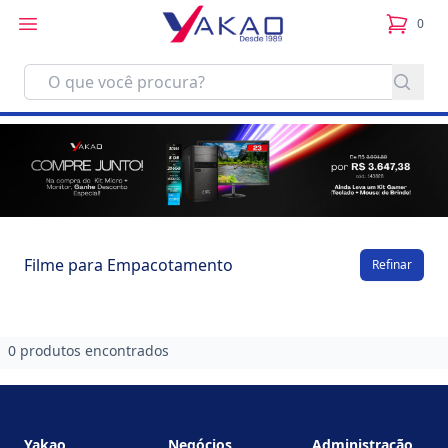
0
itens no
Filme para Empacotamento
Refinar
0 produtos encontrados
Footer
Yakao
Negócios
Administração