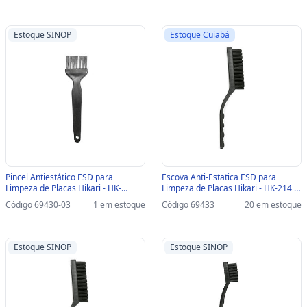
Estoque SINOP
Estoque Cuiabá
Pincel Antiestático ESD para
Escova Anti-Estatica ESD para
Limpeza de Placas Hikari - HK-
Limpeza de Placas Hikari - HK-214 -
1858B - 21J118-SINOP-03 - HK1858B
21J114 - HK-214
Código 69430-03
1 em estoque
Código 69433
20 em estoque
- 21J118
Estoque SINOP
Estoque SINOP