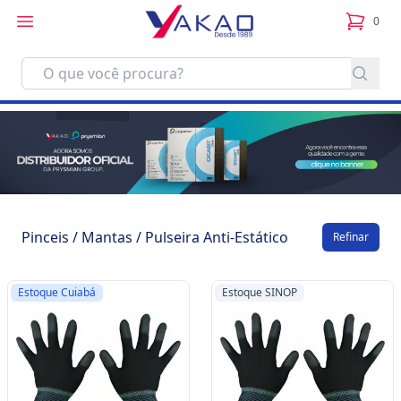
0
itens no
Pinceis / Mantas / Pulseira Anti-Estático
Refinar
Estoque Cuiabá
Estoque SINOP