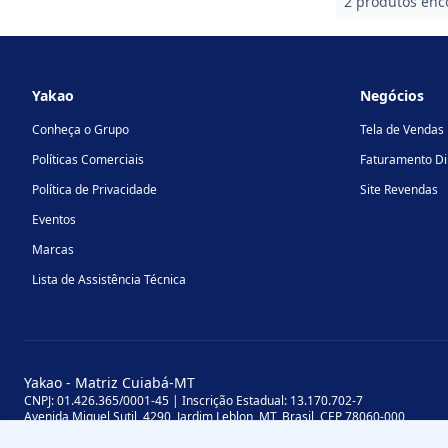
2 produtos enc
Footer
Yakao
Negócios
Conheça o Grupo
Tela de Vendas
Políticas Comerciais
Faturamento Di
Política de Privacidade
Site Revendas
Eventos
Marcas
Lista de Assistência Técnica
Yakao - Matriz Cuiabá-MT
CNPJ: 01.426.365/0001-45 | Inscrição Estadual: 13.170.702-7
Avenida Miguel Sutil, 4290, Jardim Leblon, MT, Brasil, CEP 78060-000
Yakao - Filial Sinop-MT