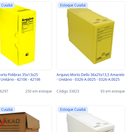
 Cuiabá
Estoque Cuiabá
orto Polibras 35x13x25
Arquivo Morto Dello 36x25x13,5 Amarelo
 Unitário - 42106 - 42106
- Unitário - 0326-A.0025 - 0326-A.0025
26297
250 em estoque
Código 33823
93 em estoque
 Cuiabá
Estoque Cuiabá