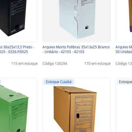
o 36x25x13,5 Preto -
Arquivo Morto Polibras 35x13x25 Branco
Arquivo M
0025 - 0326.P.0025
- Unitário - 42103 - 42103
50 Unidad
115 em estoque
Código 126294
170 em estoque
Código 1
Estoque Cuiabá
Estoqu