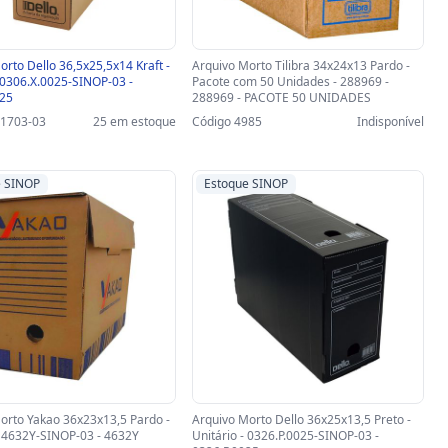
orto Dello 36,5x25,5x14 Kraft -
Arquivo Morto Tilibra 34x24x13 Pardo -
- 0306.X.0025-SINOP-03 -
Pacote com 50 Unidades - 288969 -
025
288969 - PACOTE 50 UNIDADES
21703-03
25 em estoque
Código 4985
Indisponível
e SINOP
Estoque SINOP
orto Yakao 36x23x13,5 Pardo -
Arquivo Morto Dello 36x25x13,5 Preto -
 4632Y-SINOP-03 - 4632Y
Unitário - 0326.P.0025-SINOP-03 -