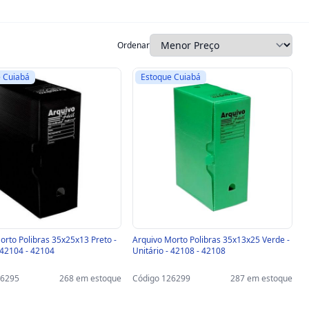
Ordenar
 Cuiabá
Estoque Cuiabá
orto Polibras 35x25x13 Preto -
Arquivo Morto Polibras 35x13x25 Verde -
- 42104 - 42104
Unitário - 42108 - 42108
26295
268 em estoque
Código 126299
287 em estoque