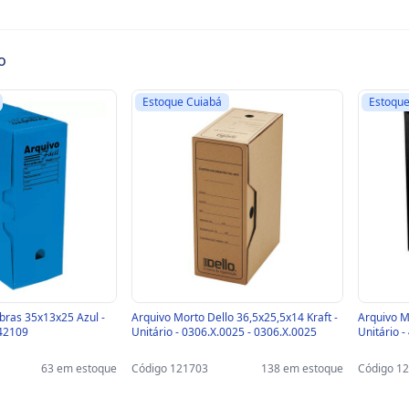
o
Estoque Cuiabá
Estoque
bras 35x13x25 Azul -
Arquivo Morto Dello 36,5x25,5x14 Kraft -
Arquivo M
 42109
Unitário - 0306.X.0025 - 0306.X.0025
Unitário 
63 em estoque
Código 121703
138 em estoque
Código 1