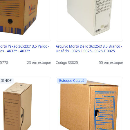
orto Yakao 36x23x13,5 Pardo -
Arquivo Morto Dello 36x25x13,5 Branco -
es - 4632Y - 4632Y
Unitário - 0326.E.0025 - 0326-E 0025
35778
23 em estoque
Código 33825
55 em estoque
e SINOP
Estoque Cuiabá