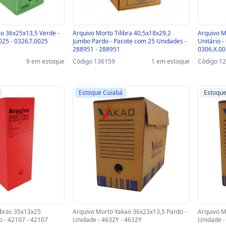
lo 36x25x13,5 Verde -
Arquivo Morto Tilibra 40,5x18x29,2
Arquivo M
0025 - 0326.T.0025
Jumbo Pardo - Pacote com 25 Unidades -
Unitário 
288951 - 288951
0306.X.0
9 em estoque
Código 136159
1 em estoque
Código 1
Estoque Cuiabá
Estoqu
ibras 35x13x25
Arquivo Morto Yakao 36x23x13,5 Pardo -
Arquivo M
o - 42107 - 42107
Unidade - 4632Y - 4632Y
Unidade -