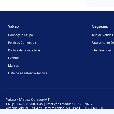
Footer
Yakao
Negócios
Conheça o Grupo
Tela de Vendas
Políticas Comerciais
Faturamento Di
Política de Privacidade
Site Revendas
Eventos
Marcas
Lista de Assistência Técnica
Yakao - Matriz Cuiabá-MT
CNPJ: 01.426.365/0001-45 | Inscrição Estadual: 13.170.702-7
Avenida Miguel Sutil, 4290, Jardim Leblon, MT, Brasil, CEP 78060-000