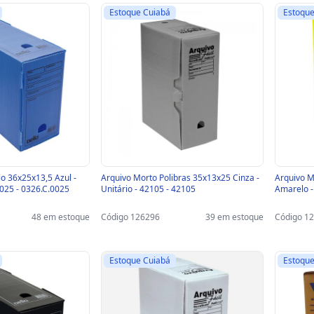
Estoque Cuiabá
Estoque
o 36x25x13,5 Azul -
Arquivo Morto Polibras 35x13x25 Cinza -
Arquivo M
0025 - 0326.C.0025
Unitário - 42105 - 42105
Amarelo -
48 em estoque
Código 126296
39 em estoque
Código 1
Estoque Cuiabá
Estoque