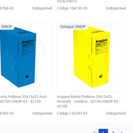
0326.P.0025
36784-03
Indisponível
Código 104130-03
Indisponível
e SINOP
Estoque SINOP
orto Polibras 35x13x25 Azul -
Arquivo Morto Polibras 35x13x25
- 42109-SINOP-03 - 42109
Amarelo - Unitário - 42106-SINOP-03 -
42106
26300-03
Indisponível
Código 126297-03
Indisponível
1
2