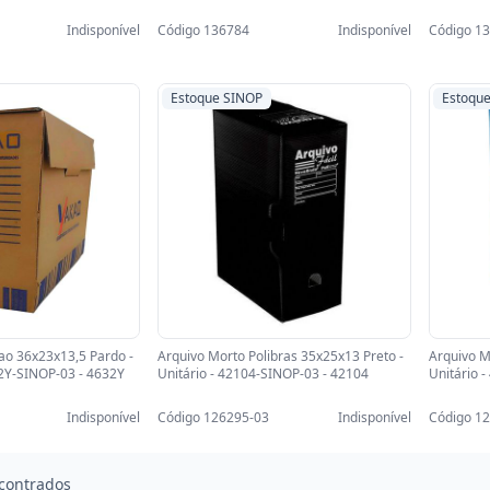
Indisponível
Código 136784
Indisponível
Código 1
Estoque SINOP
Estoqu
ao 36x23x13,5 Pardo -
Arquivo Morto Polibras 35x25x13 Preto -
Arquivo M
2Y-SINOP-03 - 4632Y
Unitário - 42104-SINOP-03 - 42104
Unitário 
Indisponível
Código 126295-03
Indisponível
Código 1
contrados