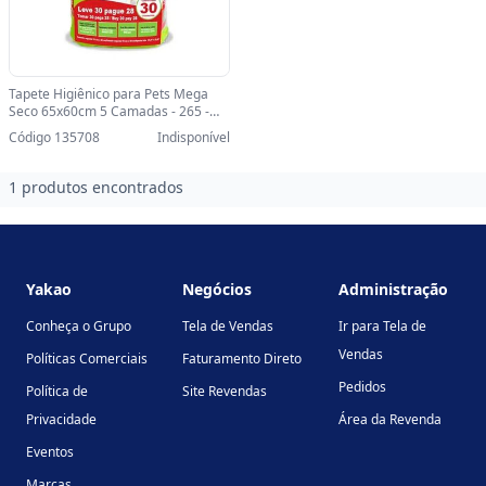
Tapete Higiênico para Pets Mega
Seco 65x60cm 5 Camadas - 265 -
Pacote com 30 Unidades - 135708 -
Código 135708
Indisponível
265
1 produtos encontrados
Footer
Yakao
Negócios
Administração
Conheça o Grupo
Tela de Vendas
Ir para Tela de
Vendas
Políticas Comerciais
Faturamento Direto
Pedidos
Política de
Site Revendas
Privacidade
Área da Revenda
Eventos
Marcas