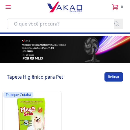
0
itens no
Tapete Higiênico para Pet
Refinar
Estoque Cuiabá