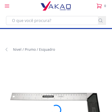
0
itens no
Nivel / Prumo / Esquadro