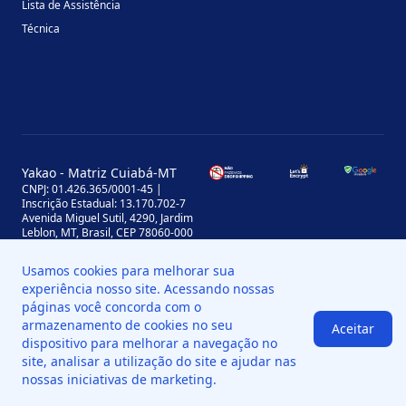
Lista de Assistência
Técnica
Yakao - Matriz Cuiabá-MT
CNPJ: 01.426.365/0001-45 |
Inscrição Estadual: 13.170.702-7
Avenida Miguel Sutil, 4290, Jardim
Leblon, MT, Brasil, CEP 78060-000
Yakao - Filial Sinop-MT
Usamos cookies para melhorar sua
CNPJ: 01.426.365/0008-11 |
Inscrição Estadual: 13.898.651-7
experiência nosso site. Acessando nossas
Av. das Palmeiras, 109, St. Industrial
páginas você concorda com o
Norte, Sinop - MT, Brasil, CEP 78550-
armazenamento de cookies no seu
Aceitar
518
dispositivo para melhorar a navegação no
site, analisar a utilização do site e ajudar nas
nossas iniciativas de marketing.