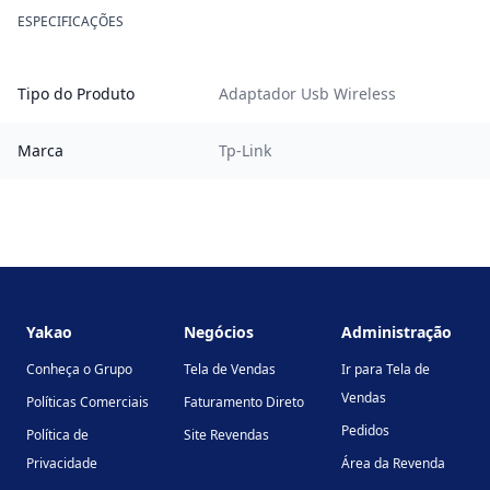
ESPECIFICAÇÕES
Tipo do Produto
Adaptador Usb Wireless
Marca
Tp-Link
Footer
Yakao
Negócios
Administração
Conheça o Grupo
Tela de Vendas
Ir para Tela de
Vendas
Políticas Comerciais
Faturamento Direto
Pedidos
Política de
Site Revendas
Privacidade
Área da Revenda