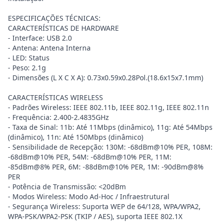
ESPECIFICAÇÕES TÉCNICAS:
CARACTERÍSTICAS DE HARDWARE
- Interface: USB 2.0
- Antena: Antena Interna
- LED: Status
- Peso: 2.1g
- Dimensões (L X C X A): 0.73x0.59x0.28Pol.(18.6x15x7.1mm)
CARACTERÍSTICAS WIRELESS
- Padrões Wireless: IEEE 802.11b, IEEE 802.11g, IEEE 802.11n
- Frequência: 2.400-2.4835GHz
- Taxa de Sinal: 11b: Até 11Mbps (dinâmico), 11g: Até 54Mbps
(dinâmico), 11n: Até 150Mbps (dinâmico)
- Sensibilidade de Recepção: 130M: -68dBm@10% PER, 108M:
-68dBm@10% PER, 54M: -68dBm@10% PER, 11M:
-85dBm@8% PER, 6M: -88dBm@10% PER, 1M: -90dBm@8%
PER
- Potência de Transmissão: <20dBm
- Modos Wireless: Modo Ad-Hoc / Infraestrutural
- Segurança Wireless: Suporta WEP de 64/128, WPA/WPA2,
WPA-PSK/WPA2-PSK (TKIP / AES), suporta IEEE 802.1X