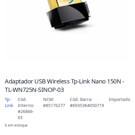
Adaptador USB Wireless Tp-Link Nano 150N -
TL-WN725N-SINOP-03
Tp-
Cód.
NCM:
Cód. Barra:
Importado
Link
Interno:
#85176277
#6935364050719
#26866-
03
6 em estoque