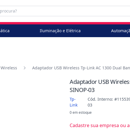
ática
Iluminação e Elétrica
Automaçã
 Wireless
Adaptador USB Wireless Tp-Link AC 1300 Dual Ba
Adaptador USB Wireless
SINOP-03
Tp-
Cód. Interno: #11553
Link
03
0 em estoque
Cadastre sua empresa ou ac