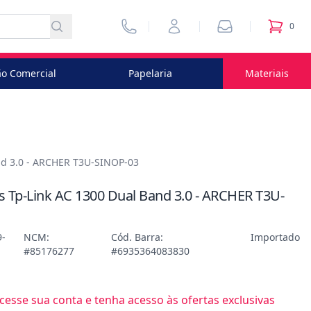
Vendedores
Minha Conta
Pedidos
0
itens no
o Comercial
Papelaria
Materiais
nd 3.0 - ARCHER T3U-SINOP-03
 Tp-Link AC 1300 Dual Band 3.0 - ARCHER T3U-
9-
NCM:
Cód. Barra:
Importado
#85176277
#6935364083830
esse sua conta e tenha acesso às ofertas exclusivas