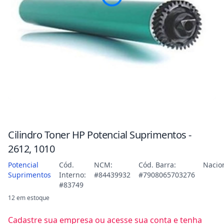
Cilindro Toner HP Potencial Suprimentos -
2612, 1010
Potencial
Cód.
NCM:
Cód. Barra:
Nacio
Suprimentos
Interno:
#84439932
#7908065703276
#83749
12 em estoque
Cadastre sua empresa ou acesse sua conta e tenha