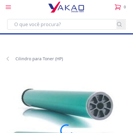
0
itens no
Cilindro para Toner (HP)