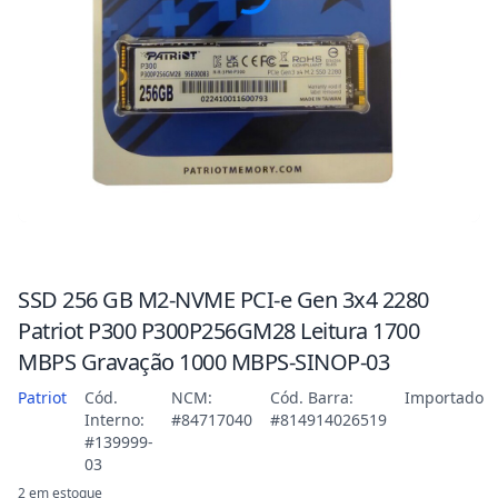
SSD 256 GB M2-NVME PCI-e Gen 3x4 2280
Patriot P300 P300P256GM28 Leitura 1700
MBPS Gravação 1000 MBPS-SINOP-03
Patriot
Cód.
NCM:
Cód. Barra:
Importado
Interno:
#84717040
#814914026519
#139999-
03
2 em estoque