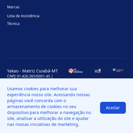
Marcas
Lista de Assistência
Técnica
Yakao - Matriz Cuiabá-MT
CNPJ: 01.426.365/0001-45 |
Inscrição Estadual: 13.170.702-7
Avenida Miguel Sutil, 4290, Jardim
Usamos cookies para melhorar sua
Leblon, MT, Brasil, CEP 78060-000
experiência nosso site. Acessando nossas
Yakao - Filial Sinop-MT
páginas você concorda com o
CNPJ: 01.426.365/0008-11 |
armazenamento de cookies no seu
Aceitar
Inscrição Estadual: 13.898.651-7
dispositivo para melhorar a navegação no
Av. das Palmeiras, 109, St. Industrial
Norte, Sinop - MT, Brasil, CEP 78550-
site, analisar a utilização do site e ajudar
518
nas nossas iniciativas de marketing.