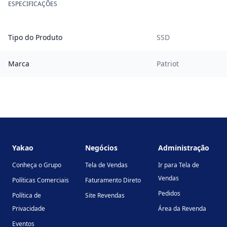
ESPECIFICAÇÕES
Tipo do Produto
SSD
Marca
Patriot
Footer
Yakao
Negócios
Administração
Conheça o Grupo
Tela de Vendas
Ir para Tela de
Vendas
Políticas Comerciais
Faturamento Direto
Pedidos
Política de
Site Revendas
Privacidade
Área da Revenda
Eventos