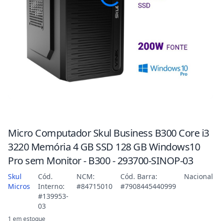
Micro Computador Skul Business B300 Core i3
3220 Memória 4 GB SSD 128 GB Windows10
Pro sem Monitor - B300 - 293700-SINOP-03
Skul
Cód.
NCM:
Cód. Barra:
Nacional
Micros
Interno:
#84715010
#7908445440999
#139953-
03
1 em estoque