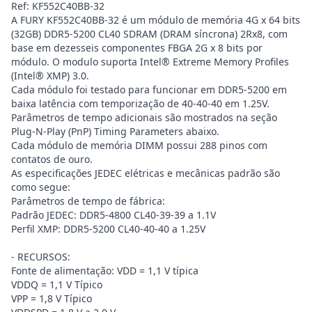
Ref: KF552C40BB-32
A FURY KF552C40BB-32 é um módulo de memória 4G x 64 bits
(32GB) DDR5-5200 CL40 SDRAM (DRAM síncrona) 2Rx8, com
base em dezesseis componentes FBGA 2G x 8 bits por
módulo. O modulo suporta Intel® Extreme Memory Profiles
(Intel® XMP) 3.0.
Cada módulo foi testado para funcionar em DDR5-5200 em
baixa latência com temporização de 40-40-40 em 1.25V.
Parâmetros de tempo adicionais são mostrados na seção
Plug-N-Play (PnP) Timing Parameters abaixo.
Cada módulo de memória DIMM possui 288 pinos com
contatos de ouro.
As especificações JEDEC elétricas e mecânicas padrão são
como segue:
Parâmetros de tempo de fábrica:
Padrão JEDEC: DDR5-4800 CL40-39-39 a 1.1V
Perfil XMP: DDR5-5200 CL40-40-40 a 1.25V
- RECURSOS:
Fonte de alimentação: VDD = 1,1 V típica
VDDQ = 1,1 V Típico
VPP = 1,8 V Típico