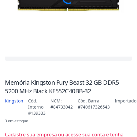
Memória Kingston Fury Beast 32 GB DDR5
5200 MHz Black KF552C40BB-32
Kingston
Cód.
NCM:
Cód. Barra:
Importado
Interno:
#84733042
#740617326543
#139333
3 em estoque
Cadastre sua empresa ou acesse sua conta e tenha