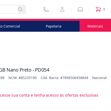
Vendedores
Minha Conta
Pedidos
0
itens no
o Comercial
Papelaria
Materiais
6GB Nano Preto - PD054
899
NCM: #85235190
Cód. Barra: #7898506458844
Nacional
esse sua conta e tenha acesso às ofertas exclusivas