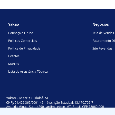
Footer
Yakao
Negócios
Conheça o Grupo
Tela de Vendas
Políticas Comerciais
Faturamento Di
Política de Privacidade
Site Revendas
Eventos
Marcas
Lista de Assistência Técnica
Yakao - Matriz Cuiabá-MT
CNPJ: 01.426.365/0001-45 | Inscrição Estadual: 13.170.702-7
Avenida Miguel Sutil, 4290, Jardim Leblon, MT, Brasil, CEP 78060-000
Yakao - Filial Sinop-MT