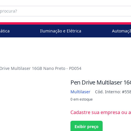
ática
Iluminação e Elétrica
Automaçã
Drive Multilaser 16GB Nano Preto - PD054
Pen Drive Multilaser 1
Multilaser
Cód. Interno: #55
0 em estoque
Cadastre sua empresa ou ac
Exibir preço