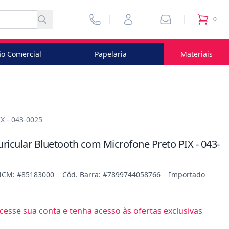
Vendedores
Minha Conta
Pedidos
0
itens no
o Comercial
Papelaria
Materiais
X - 043-0025
ricular Bluetooth com Microfone Preto PIX - 043-
NCM: #85183000
Cód. Barra: #7899744058766
Importado
esse sua conta e tenha acesso às ofertas exclusivas