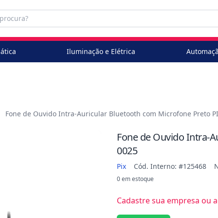
ática
Iluminação e Elétrica
Automaçã
Fone de Ouvido Intra-Auricular Bluetooth com Microfone Preto PI
Fone de Ouvido Intra-Au
0025
Pix
Cód. Interno: #125468
0 em estoque
Cadastre sua empresa ou ac