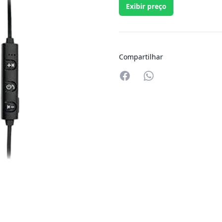
Exibir preço
Compartilhar
Compartilhar no W