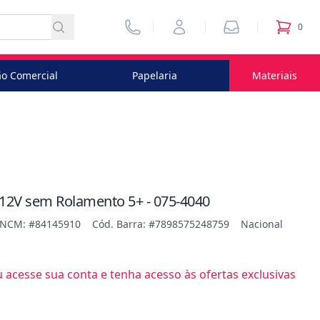
Vendedores
Minha Conta
Pedidos
0
itens no
o Comercial
Papelaria
Materiais
2V sem Rolamento 5+ - 075-4040
NCM: #84145910
Cód. Barra: #7898575248759
Nacional
acesse sua conta e tenha acesso às ofertas exclusivas