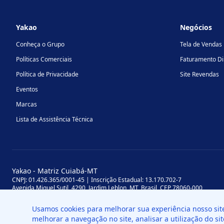
Footer
Yakao
Negócios
Conheça o Grupo
Tela de Vendas
Políticas Comerciais
Faturamento Di
Política de Privacidade
Site Revendas
Eventos
Marcas
Lista de Assistência Técnica
Yakao - Matriz Cuiabá-MT
CNPJ: 01.426.365/0001-45 | Inscrição Estadual: 13.170.702-7
Avenida Miguel Sutil, 4290, Jardim Leblon, MT, Brasil, CEP 78060-000
Yakao - Filial Sinop-MT
Usamos cookies para melhorar sua experiência nosso si
CNPJ: 01.426.365/0008-11 | Inscrição Estadual: 13.898.651-7
Av. das Palmeiras, 109, St. Industrial Norte, Sinop - MT, Brasil, CEP 78550-5
melhorar a navegação no site, analisar a utilização do si