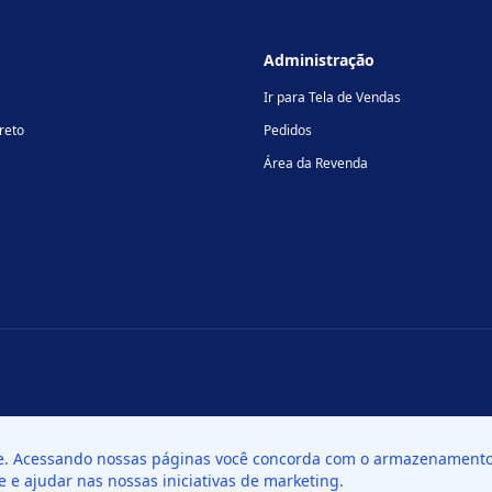
Administração
Ir para Tela de Vendas
reto
Pedidos
Área da Revenda
te. Acessando nossas páginas você concorda com o armazenamento 
18
te e ajudar nas nossas iniciativas de marketing.