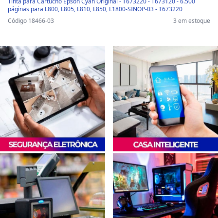
Tinta para Cartucho Epson Cyan Original - T673220 - T673120 - 6.500
páginas para L800, L805, L810, L850, L1800-SINOP-03 - T673220
Código 18466-03
3 em estoque