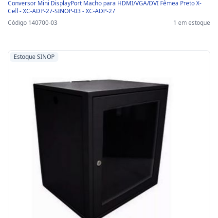
Conversor Mini DisplayPort Macho para HDMI/VGA/DVI Fêmea Preto X-
Cell - XC-ADP-27-SINOP-03 - XC-ADP-27
Código 140700-03
1 em estoque
Estoque SINOP