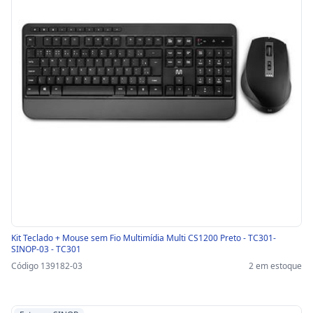
Kit Teclado + Mouse sem Fio Multimídia Multi CS1200 Preto - TC301-
SINOP-03 - TC301
Código 139182-03
2 em estoque