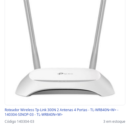
Roteador Wireless Tp-Link 300N 2 Antenas 4 Portas - TL-WR840N<W> -
140304-SINOP-03 - TL-WR840N<W>
Código 140304-03
3 em estoque