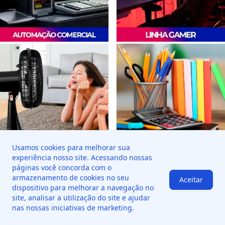
Usamos cookies para melhorar sua
experiência nosso site. Acessando nossas
Footer
páginas você concorda com o
armazenamento de cookies no seu
Aceitar
dispositivo para melhorar a navegação no
Yakao
Negócios
Administração
site, analisar a utilização do site e ajudar
nas nossas iniciativas de marketing.
Conheça o Grupo
Tela de Vendas
Ir para Tela de
Vendas
Políticas Comerciais
Faturamento Direto