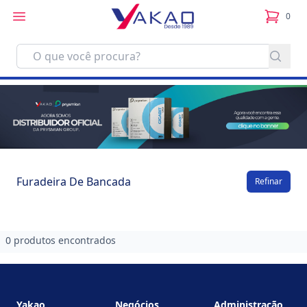
0
itens no
Furadeira De Bancada
Refinar
0 produtos encontrados
Footer
Yakao
Negócios
Administração