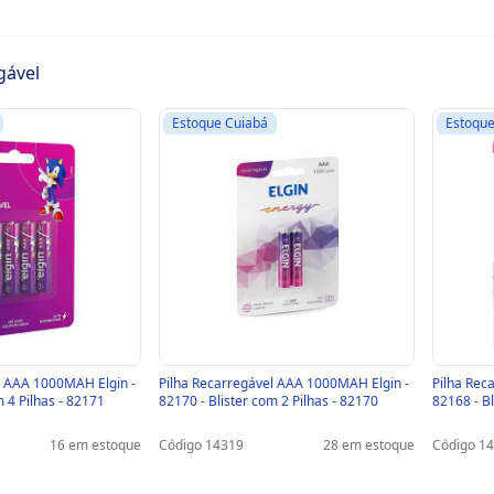
gável
Estoque Cuiabá
Estoque
l AAA 1000MAH Elgin -
Pilha Recarregável AAA 1000MAH Elgin -
Pilha Rec
m 4 Pilhas - 82171
82170 - Blister com 2 Pilhas - 82170
82168 - Bl
16 em estoque
Código 14319
28 em estoque
Código 1