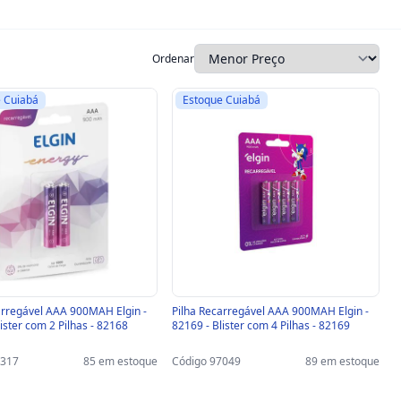
Ordenar
 Cuiabá
Estoque Cuiabá
arregável AAA 900MAH Elgin -
Pilha Recarregável AAA 900MAH Elgin -
ister com 2 Pilhas - 82168
82169 - Blister com 4 Pilhas - 82169
4317
85 em estoque
Código 97049
89 em estoque