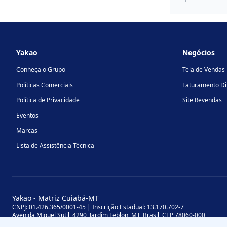
Footer
Yakao
Negócios
Conheça o Grupo
Tela de Vendas
Políticas Comerciais
Faturamento Di
Política de Privacidade
Site Revendas
Eventos
Marcas
Lista de Assistência Técnica
Yakao - Matriz Cuiabá-MT
CNPJ: 01.426.365/0001-45 | Inscrição Estadual: 13.170.702-7
Avenida Miguel Sutil, 4290, Jardim Leblon, MT, Brasil, CEP 78060-000