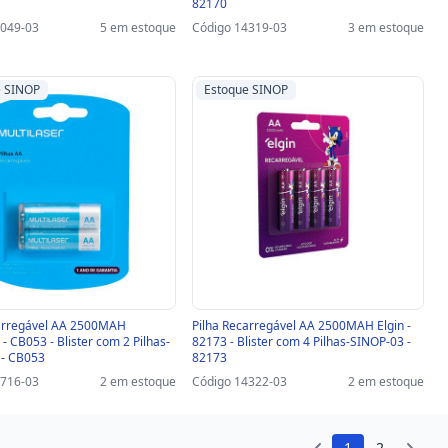
82170
7049-03
5 em estoque
Código 14319-03
3 em estoque
e SINOP
Estoque SINOP
carregável AA 2500MAH
Pilha Recarregável AA 2500MAH Elgin -
 - CB053 - Blister com 2 Pilhas-
82173 - Blister com 4 Pilhas-SINOP-03 -
 - CB053
82173
6716-03
2 em estoque
Código 14322-03
2 em estoque
1
2