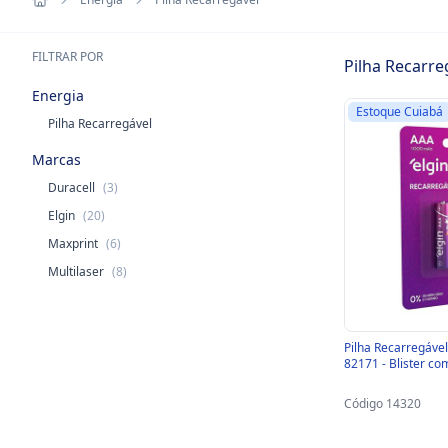
FILTRAR POR
Pilha Recarre
Energia
Estoque Cuiabá
Pilha Recarregável
Marcas
Duracell
(3)
Elgin
(20)
Maxprint
(6)
Multilaser
(8)
Pilha Recarregáve
82171 - Blister co
Código 14320