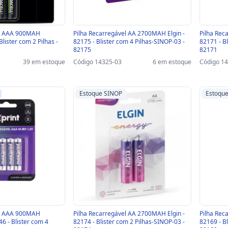
el AAA 900MAH
Pilha Recarregável AA 2700MAH Elgin -
Pilha Rec
Blister com 2 Pilhas -
82175 - Blister com 4 Pilhas-SINOP-03 -
82171 - B
82175
82171
39 em estoque
Código 14325-03
6 em estoque
Código 1
Estoque SINOP
Estoqu
el AAA 900MAH
Pilha Recarregável AA 2700MAH Elgin -
Pilha Rec
6 - Blister com 4
82174 - Blister com 2 Pilhas-SINOP-03 -
82169 - B