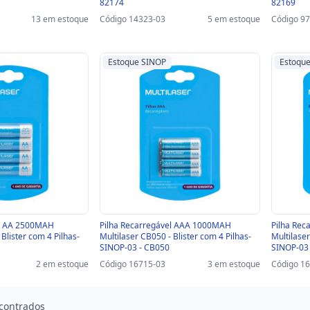
82174
82169
13 em estoque
Código 14323-03
5 em estoque
Código 9
Estoque SINOP
Estoqu
el AA 2500MAH
Pilha Recarregável AAA 1000MAH
Pilha Re
 Blister com 4 Pilhas-
Multilaser CB050 - Blister com 4 Pilhas-
Multilaser
SINOP-03 - CB050
SINOP-03
2 em estoque
Código 16715-03
3 em estoque
Código 1
contrados