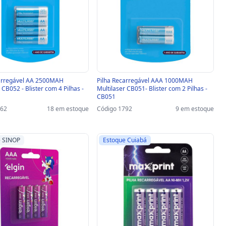
carregável AA 2500MAH
Pilha Recarregável AAA 1000MAH
 CB052 - Blister com 4 Pilhas -
Multilaser CB051- Blister com 2 Pilhas -
CB051
862
18 em estoque
Código 1792
9 em estoque
e SINOP
Estoque Cuiabá