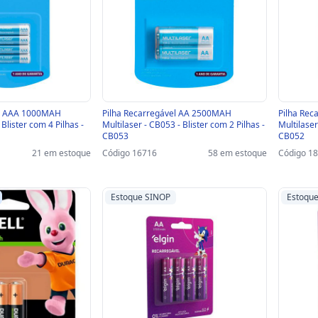
el AAA 1000MAH
Pilha Recarregável AA 2500MAH
Pilha Re
Blister com 4 Pilhas -
Multilaser - CB053 - Blister com 2 Pilhas -
Multilaser
CB053
CB052
21 em estoque
Código 16716
58 em estoque
Código 1
Estoque SINOP
Estoqu