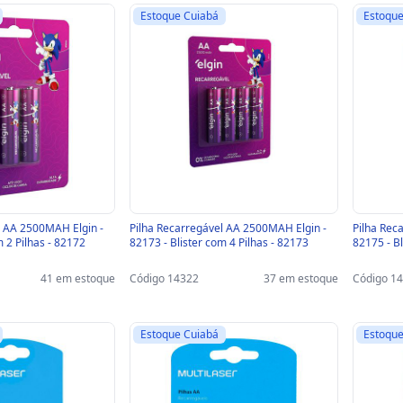
Estoque Cuiabá
Estoque
l AA 2500MAH Elgin -
Pilha Recarregável AA 2500MAH Elgin -
Pilha Rec
m 2 Pilhas - 82172
82173 - Blister com 4 Pilhas - 82173
82175 - Bl
41 em estoque
Código 14322
37 em estoque
Código 1
Estoque Cuiabá
Estoque