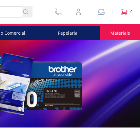
Vendedores
Minha Conta
Pedidos
0
itens no
o Comercial
Papelaria
Materiais