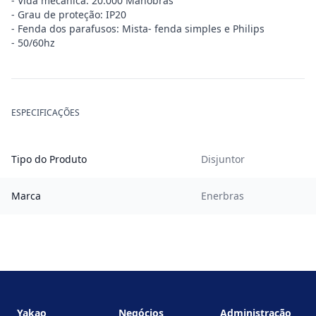
- Vida mecânica: 20.000 Manobras
- Grau de proteção: IP20
- Fenda dos parafusos: Mista- fenda simples e Philips
- 50/60hz
ESPECIFICAÇÕES
Tipo do Produto
Disjuntor
Marca
Enerbras
Footer
Yakao
Negócios
Administração