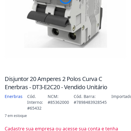
Disjuntor 20 Amperes 2 Polos Curva C
Enerbras - DT3-E2C20 - Vendido Unitário
Enerbras
Cód.
NCM:
Cód. Barra:
Importad
Interno:
#85362000
#7898483928545
#65432
7 em estoque
Cadastre sua empresa ou acesse sua conta e tenha