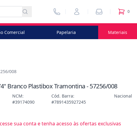
Vendedores
Minha Conta
Pedidos
0
itens no
o Comercial
Papelaria
Materiais
7256/008
/4" Branco Plastibox Tramontina - 57256/008
NCM:
Cód. Barra:
Nacional
#39174090
#7891435927245
esse sua conta e tenha acesso às ofertas exclusivas