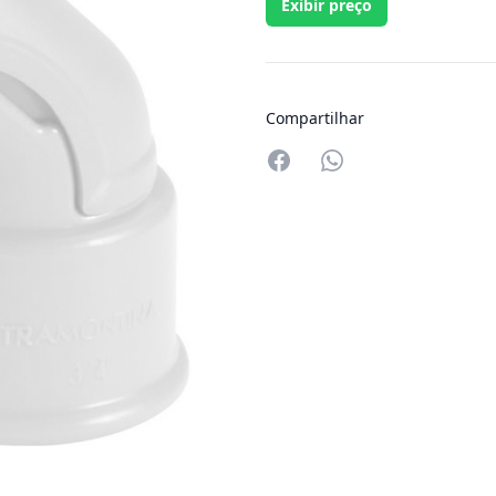
Exibir preço
Compartilhar
Compartilhar no W