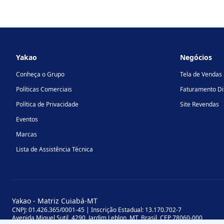
Footer
Yakao
Negócios
Conheça o Grupo
Tela de Vendas
Políticas Comerciais
Faturamento Di
Política de Privacidade
Site Revendas
Eventos
Marcas
Lista de Assistência Técnica
Yakao - Matriz Cuiabá-MT
CNPJ: 01.426.365/0001-45 | Inscrição Estadual: 13.170.702-7
Avenida Miguel Sutil, 4290, Jardim Leblon, MT, Brasil, CEP 78060-000