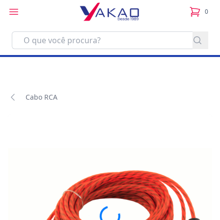
0
itens no
Cabo RCA