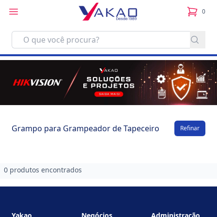
0
itens no
Grampo para Grampeador de Tapeceiro
Refinar
0 produtos encontrados
Footer
Yakao
Negócios
Administração