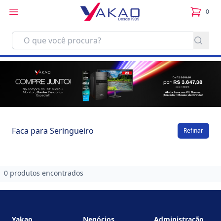
0
itens no
Faca para Seringueiro
Refinar
0 produtos encontrados
Footer
Yakao
Negócios
Administração