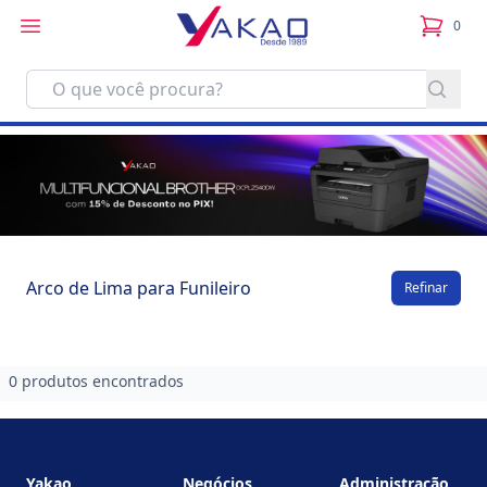
0
itens no
Arco de Lima para Funileiro
Refinar
0 produtos encontrados
Footer
Yakao
Negócios
Administração