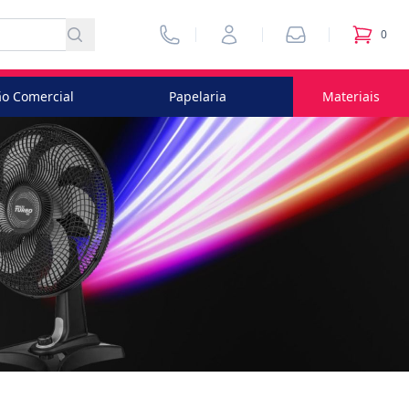
Vendedores
Minha Conta
Pedidos
0
itens no
o Comercial
Papelaria
Materiais