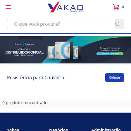
0
itens no
Resistência para Chuveiro
Refinar
0 produtos encontrados
Footer
Yakao
Negócios
Administração