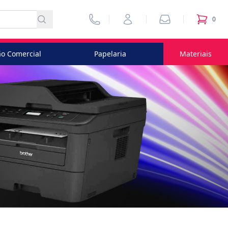
Vendedores
Minha Conta
Pedidos
0
itens no
o Comercial
Papelaria
Materiais