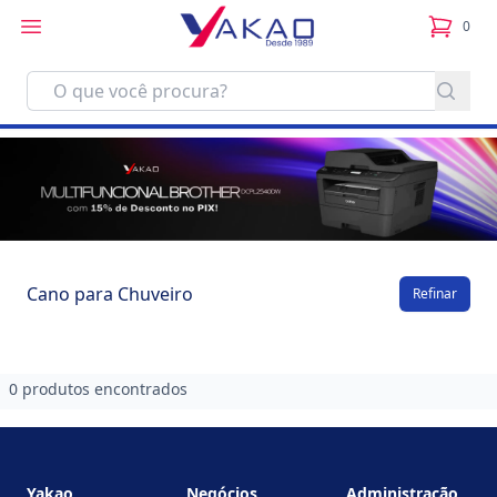
0
itens no
Cano para Chuveiro
Refinar
0 produtos encontrados
Footer
Yakao
Negócios
Administração