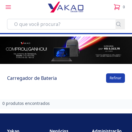
0
itens no
Carregador de Bateria
Refinar
0 produtos encontrados
Footer
Yakao
Negócios
Administração