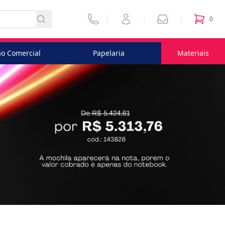
Vendedores
Minha Conta
Pedidos
0
itens no
o Comercial
Papelaria
Materiais