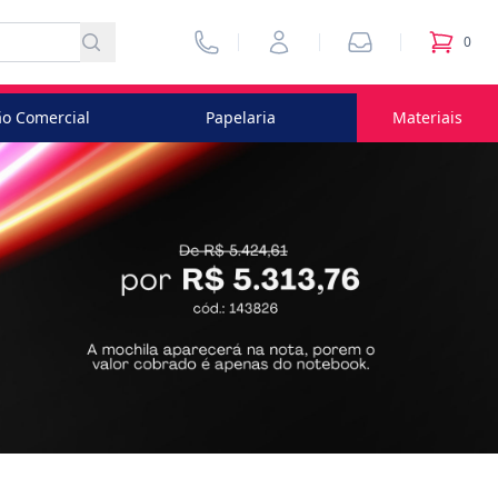
Vendedores
Minha Conta
Pedidos
0
itens no
o Comercial
Papelaria
Materiais