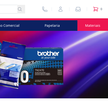
Vendedores
Minha Conta
Pedidos
0
itens no
o Comercial
Papelaria
Materiais