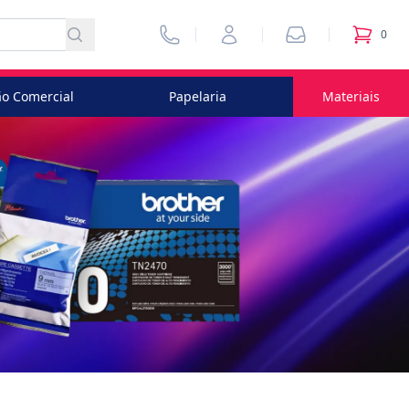
Vendedores
Minha Conta
Pedidos
0
itens no
o Comercial
Papelaria
Materiais