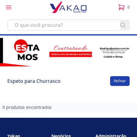
0
itens no
Espeto para Churrasco
Refinar
0 produtos encontrados
Footer
Yakao
Negócios
Administração