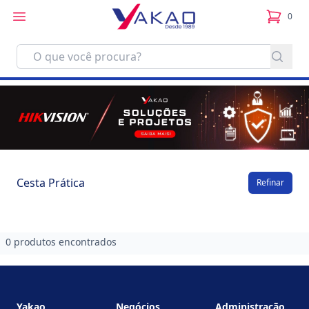
0
itens no
Cesta Prática
Refinar
0 produtos encontrados
Footer
Yakao
Negócios
Administração