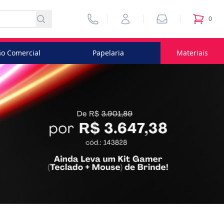
Vendedores
Minha Conta
Pedidos
0
itens no
o Comercial
Papelaria
Materiais