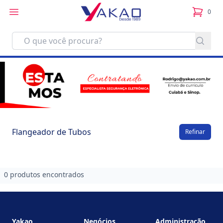
0
itens no
Flangeador de Tubos
Refinar
0 produtos encontrados
Footer
Yakao
Negócios
Administração