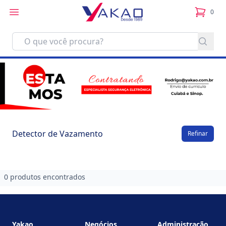
0
itens no
Detector de Vazamento
Refinar
0 produtos encontrados
Footer
Yakao
Negócios
Administração