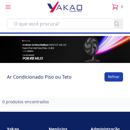
0
itens no
Ar Condicionado Piso ou Teto
Refinar
0 produtos encontrados
Footer
Yakao
Negócios
Administração