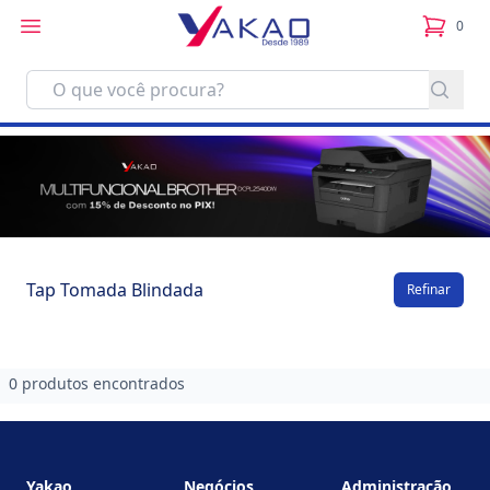
0
itens no
Tap Tomada Blindada
Refinar
0 produtos encontrados
Footer
Yakao
Negócios
Administração